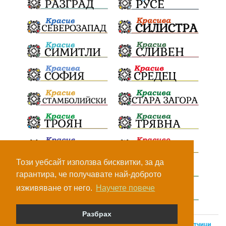
Този уебсайт използва бисквитки, за да
гарантира, че получавате най-доброто
изживяване от него.
Научете повече
Разбрах
© Всички права са запазени, 2026.