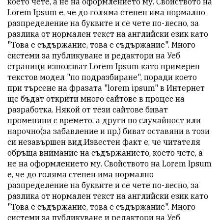
което чете, а не на оформлението му. Свойството на
Lorem Ipsum е, че до голяма степен има нормално
разпределение на буквите и се чете по-лесно, за
разлика от нормален текст на английски език като
"Това е съдържание, това е съдържание". Много
системи за публикуване и редактори на Уеб
страници използват Lorem Ipsum като примерен
текстов модел "по подразбиране", поради което
при търсене на фразата "lorem ipsum" в Интернет
ще бъдат открити много сайтове в процес на
разработка. Някой от тези сайтове биват
променяни с времето, а други по случайност или
нарочно(за забавление и пр.) биват оставяни в този
си незавършен вид.Известен факт е, че читателя
обръща внимание на съдържанието, което чете, а
не на оформлението му. Свойството на Lorem Ipsum
е, че до голяма степен има нормално
разпределение на буквите и се чете по-лесно, за
разлика от нормален текст на английски език като
"Това е съдържание, това е съдържание". Много
системи за публикуване и редактори на Уеб