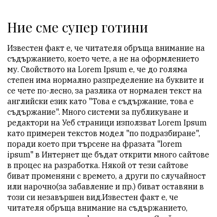
Ние сме супер готини
Известен факт е, че читателя обръща внимание на
съдържанието, което чете, а не на оформлението
му. Свойството на Lorem Ipsum е, че до голяма
степен има нормално разпределение на буквите и
се чете по-лесно, за разлика от нормален текст на
английски език като "Това е съдържание, това е
съдържание". Много системи за публикуване и
редактори на Уеб страници използват Lorem Ipsum
като примерен текстов модел "по подразбиране",
поради което при търсене на фразата "lorem
ipsum" в Интернет ще бъдат открити много сайтове
в процес на разработка. Някой от тези сайтове
биват променяни с времето, а други по случайност
или нарочно(за забавление и пр.) биват оставяни в
този си незавършен вид.Известен факт е, че
читателя обръща внимание на съдържанието,